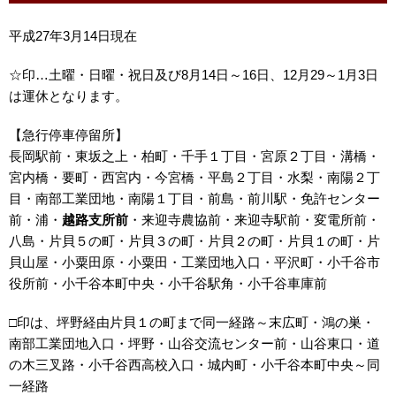
平成27年3月14日現在
☆印…土曜・日曜・祝日及び8月14日～16日、12月29～1月3日
は運休となります。
【急行停車停留所】
長岡駅前・東坂之上・柏町・千手１丁目・宮原２丁目・溝橋・
宮内橋・要町・西宮内・今宮橋・平島２丁目・水梨・南陽２丁
目・南部工業団地・南陽１丁目・前島・前川駅・免許センター
前・浦・
越路支所前
・来迎寺農協前・来迎寺駅前・変電所前・
八島・片貝５の町・片貝３の町・片貝２の町・片貝１の町・片
貝山屋・小粟田原・小粟田・工業団地入口・平沢町・小千谷市
役所前・小千谷本町中央・小千谷駅角・小千谷車庫前
□印は、坪野経由片貝１の町まで同一経路～末広町・鴻の巣・
南部工業団地入口・坪野・山谷交流センター前・山谷東口・道
の木三叉路・小千谷西高校入口・城内町・小千谷本町中央～同
一経路