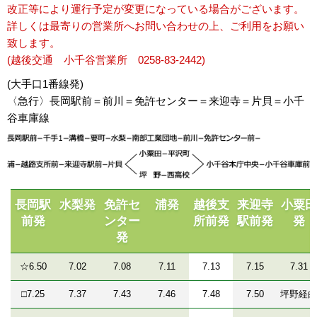
改正等により運行予定が変更になっている場合がございます。
詳しくは最寄りの営業所へお問い合わせの上、ご利用をお願い
致します。
(越後交通 小千谷営業所 0258-83-2442)
(大手口1番線発)
〈急行〉長岡駅前＝前川＝免許センター＝来迎寺＝片貝＝小千
谷車庫線
長岡駅
水梨発
免許セ
浦発
越後支
来迎寺
小粟田
前発
ンター
所前発
駅前発
発
発
☆6.50
7.02
7.08
7.11
7.13
7.15
7.31
□7.25
7.37
7.43
7.46
7.48
7.50
坪野経由