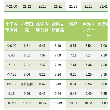
☆21.00
21.12
21.18
21.21
21.23
21.25
21.41
小千谷
小粟田
来迎寺
越路支
浦発
免許セ
水梨発
車庫発
発
駅前発
所前発
ンター
発
☆6.20
6.31
6.47
6.49
6.51
6.54
7.00
6.40
6.51
7.07
7.09
7.11
7.14
7.20
7.10
7.21
7.37
7.39
7.41
7.44
7.50
☆7.55
8.06
8.22
8.24
8.26
8.29
8.35
□8.15
坪野経由
8.47
8.49
8.51
8.54
9.00
9.15
9.26
9.42
9.44
9.46
9.49
9.55
10.20
10.31
10.47
10.49
10.51
10.54
11.00